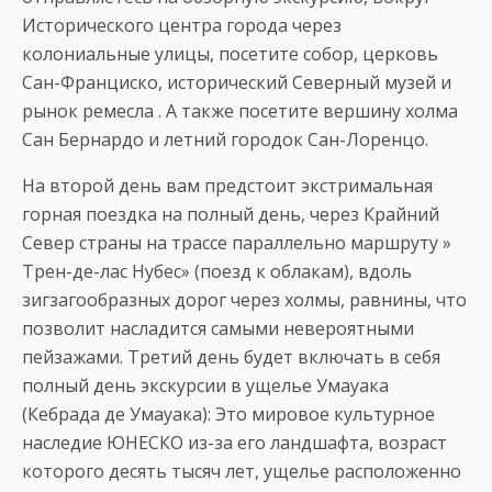
Исторического центра города через
колониальные улицы, посетите собор, церковь
Сан-Франциско, исторический Северный музей и
рынок ремесла . А также посетите вершину холма
Сан Бернардо и летний городок Сан-Лоренцо.
На второй день вам предстоит экстримальная
горная поездка на полный день, через Крайний
Север страны на трассе параллельно маршруту »
Трен-де-лас Нубес» (поезд к облакам), вдоль
зигзагообразных дорог через холмы, равнины, что
позволит насладится самыми невероятными
пейзажами. Третий день будет включать в себя
полный день экскурсии в ущелье Умауака
(Кебрада де Умауака): Это мировое культурное
наследие ЮНЕСКО из-за его ландшафта, возраст
которого десять тысяч лет, ущелье расположенно